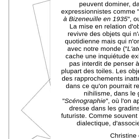
peuvent dominer, dan
expressionnistes comme 
à Bizeneuille en 1935
", o
La mise en relation d'ob
revivre des objets qui n
quotidienne mais qui n'o
avec notre monde ("
L'at
cache une inquiétude exis
pas interdit de penser à
plupart des toiles. Les obj
des rapprochements inatte
dans ce qu'on pourrait 
nihilisme, dans l
"
Scénographie
", où l'on 
dresse dans les gradins
futuriste. Comme souvent il
dialectique, d'associ
Christine 