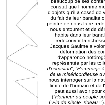
beaucoup de ses contem
constat que l'homme mod
d'objets qu'il a cessé de 
du fait de leur banalité ou
peintre de nous faire redé
nous entourent et de dén
habite dans leur banal
redécouvrir la richess
Jacques Gaulme a volont
déformation des corp
d'apparence hétérog
représentée par les toile
d'occasion
", "
Hommage à 
de la
miséricordieuse d
nous interroger sur la nat
limite de l'humain et de 
peut aussi avoir pour o
("
Honneur au peuple so
("
Fin de siècle=rideau
!")